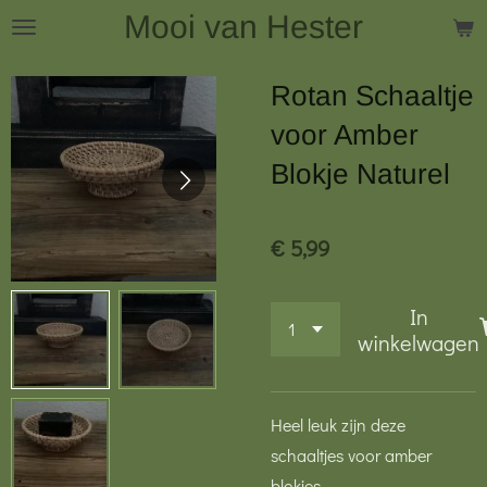
Mooi van Hester
Ga
direct
naar
Rotan Schaaltje
de
voor Amber
hoofdinhoud
Blokje Naturel
€ 5,99
In
winkelwagen
Heel leuk zijn deze
schaaltjes voor amber
blokjes.