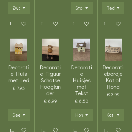
In winkelwagen
In winkelwagen
In winkelwagen
In winkelwag
Decorati
Decorati
Decorati
Decorati
e Huis
e Figuur
e
ebordje
met Led
Schotse
Huisjes
Kat of
Hooglan
met
Hond
€ 7,95
der
Tekst
€ 3,99
€ 6,99
€ 6,50
In winkelwagen
In winkelwagen
In winkelwagen
In winkelwag