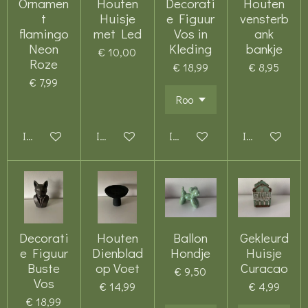
Ornamen
Houten
Decorati
Houten
t
Huisje
e Figuur
vensterb
flamingo
met Led
Vos in
ank
Neon
Kleding
bankje
€ 10,00
Roze
€ 18,99
€ 8,95
€ 7,99
In winkelwagen
In winkelwagen
In winkelwagen
In winkelwag
Decorati
Houten
Ballon
Gekleurd
e Figuur
Dienblad
Hondje
Huisje
Buste
op Voet
Curacao
€ 9,50
Vos
€ 14,99
€ 4,99
€ 18,99