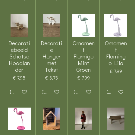
Decorati
Decorati
Ornamen
Ornamen
ebeeld
e
t
t
Schotse
Hanger
Flamigo
Flaming
Hooglan
met
Mint
o Lila
der
Tekst
Groen
€ 7,99
€ 7,95
€ 3,75
€ 7,99
In winkelwagen
In winkelwagen
In winkelwagen
In winkelwag