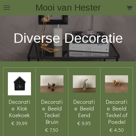
Mooi van Hester
Ga
direct
naar
de
Diverse Decoratie
hoofdinhoud
Decorati
Decorati
Decorati
Decorati
e Klok
e Beeld
e Beeld
e Beeld
Koekoek
Teckel
Eend
Teckel of
Bruin
Poedel
€ 39,99
€ 9,95
€ 7,50
€ 4,50