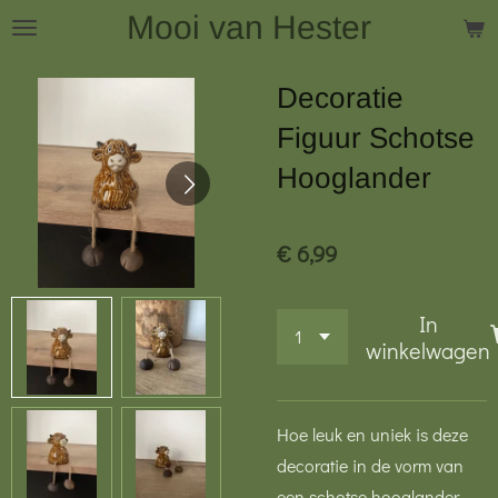
Mooi van Hester
Ga
direct
naar
Decoratie
de
Figuur Schotse
hoofdinhoud
Hooglander
€ 6,99
In
winkelwagen
Hoe leuk en uniek is deze
decoratie in de vorm van
een schotse hooglander.