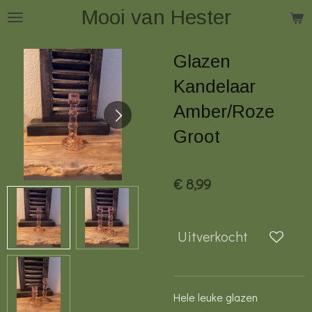
Mooi van Hester
Ga
direct
naar
Glazen
de
Kandelaar
hoofdinhoud
Amber/Roze
Groot
€ 8,99
Uitverkocht
Hele leuke glazen