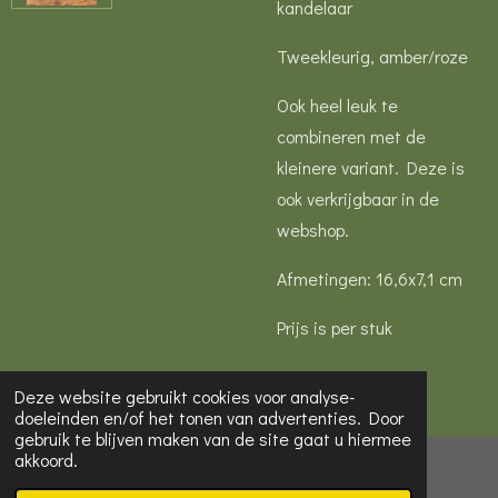
kandelaar
Tweekleurig, amber/roze
Ook heel leuk te
combineren met de
kleinere variant. Deze is
ook verkrijgbaar in de
webshop.
Afmetingen: 16,6x7,1 cm
Prijs is per stuk
Deze website gebruikt cookies voor analyse-
doeleinden en/of het tonen van advertenties. Door
gebruik te blijven maken van de site gaat u hiermee
akkoord.
© 2022 - 2026 Mooi van Hester