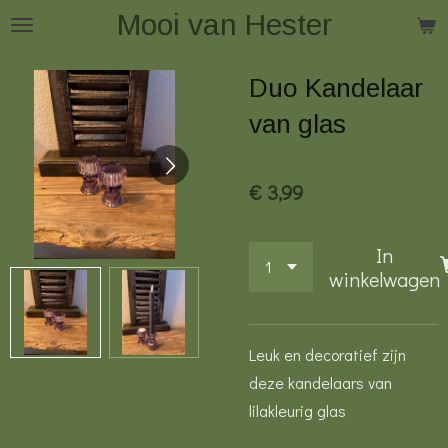
Mooi van Hester
Ga
direct
naar
Duo Kandelaar
de
van glas
hoofdinhoud
€ 3,99
In
winkelwagen
Leuk en decoratief zijn
deze kandelaars van
lilakleurig glas