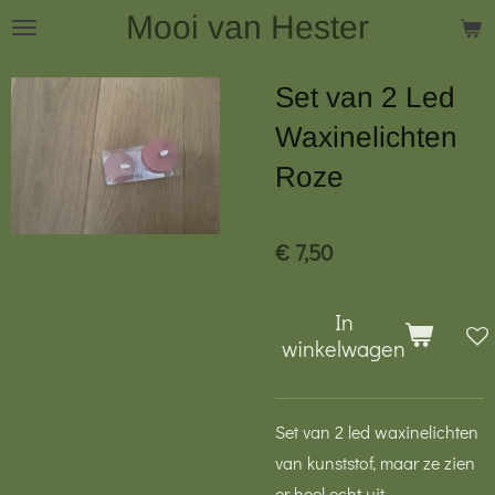
Mooi van Hester
Ga
direct
naar
Set van 2 Led
de
Waxinelichten
hoofdinhoud
Roze
€ 7,50
In
winkelwagen
Set van 2 led waxinelichten
van kunststof, maar ze zien
er heel echt uit.