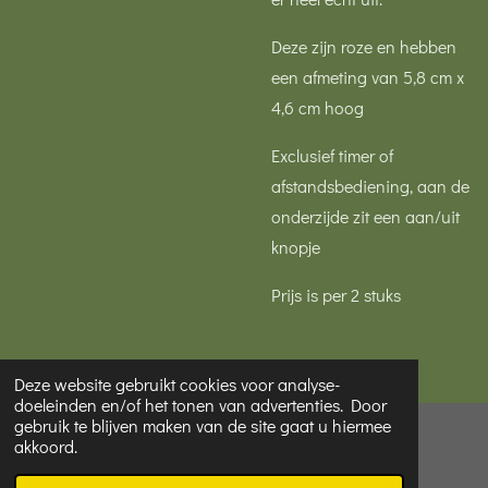
Deze zijn roze en hebben
een afmeting van 5,8 cm x
4,6 cm hoog
Exclusief timer of
afstandsbediening, aan de
onderzijde zit een aan/uit
knopje
Prijs is per 2 stuks
Deze website gebruikt cookies voor analyse-
doeleinden en/of het tonen van advertenties. Door
gebruik te blijven maken van de site gaat u hiermee
© 2022 - 2026 Mooi van Hester
akkoord.
Powered by
JouwWeb