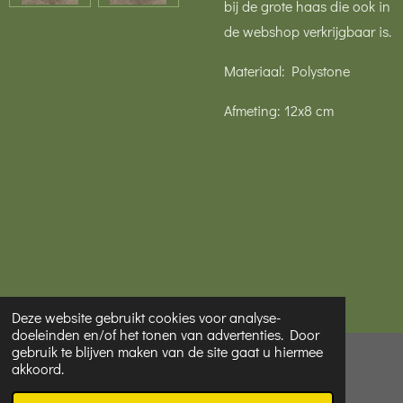
bij de grote haas die ook in
de webshop verkrijgbaar is.
Materiaal: Polystone
Afmeting: 12x8 cm
Deze website gebruikt cookies voor analyse-
doeleinden en/of het tonen van advertenties. Door
gebruik te blijven maken van de site gaat u hiermee
© 2022 - 2026 Mooi van Hester
akkoord.
Powered by
JouwWeb