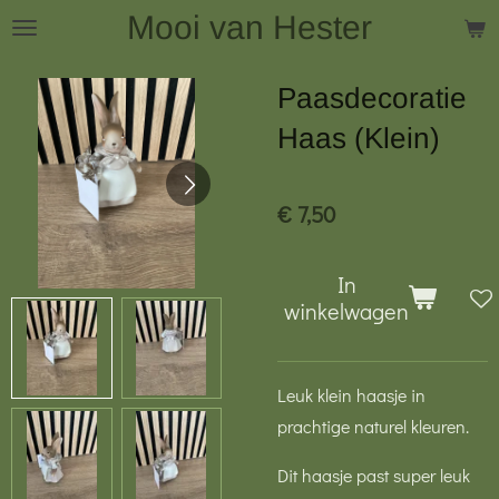
Mooi van Hester
Ga
direct
naar
Paasdecoratie
de
Haas (Klein)
hoofdinhoud
€ 7,50
In
winkelwagen
Leuk klein haasje in
prachtige naturel kleuren.
Dit haasje past super leuk