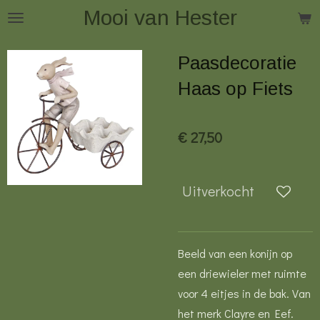
Mooi van Hester
Ga
direct
naar
Paasdecoratie
de
Haas op Fiets
hoofdinhoud
€ 27,50
Uitverkocht
Beeld van een konijn op
een driewieler met ruimte
voor 4 eitjes in de bak. Van
het merk Clayre en Eef.