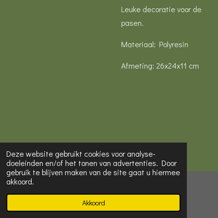
Leuke decoratie voor de
pasen.
Materiaal: Polyresin
Afmeting: 26x24x11 cm
Deze website gebruikt cookies voor analyse-
doeleinden en/of het tonen van advertenties. Door
gebruik te blijven maken van de site gaat u hiermee
akkoord.
© 2022 - 2026 Mooi van Hester
Powered by
JouwWeb
Akkoord