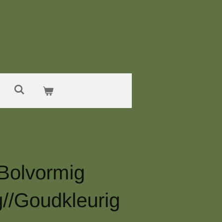
Bolvormig
//Goudkleurig