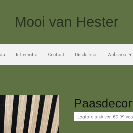
Mooi van Hester
da
Informatie
Contact
Disclaimer
Webshop
Paasdecor
Laatste stuk van €9,99 voo