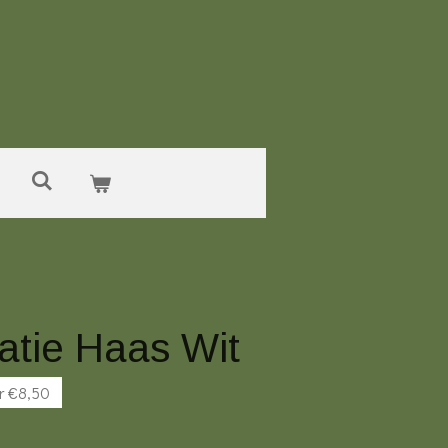
atie Haas Wit
r €8,50