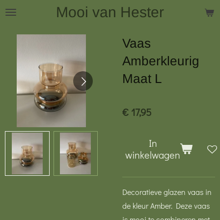
Mooi van Hester
Ga
direct
naar
Vaas
de
Amberkleurig
hoofdinhoud
Maat L
€ 17,95
In
winkelwagen
Decoratieve glazen vaas in
de kleur Amber. Deze vaas
is mooi te combineren met