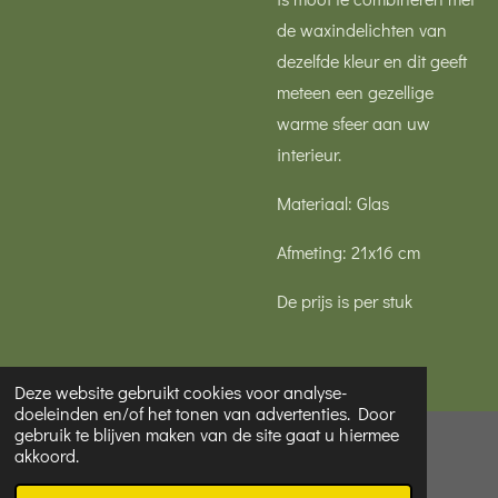
de waxindelichten van
dezelfde kleur en dit geeft
meteen een gezellige
warme sfeer aan uw
interieur.
Materiaal: Glas
Afmeting: 21x16 cm
De prijs is per stuk
Deze website gebruikt cookies voor analyse-
doeleinden en/of het tonen van advertenties. Door
gebruik te blijven maken van de site gaat u hiermee
© 2022 - 2026 Mooi van Hester
akkoord.
Powered by
JouwWeb