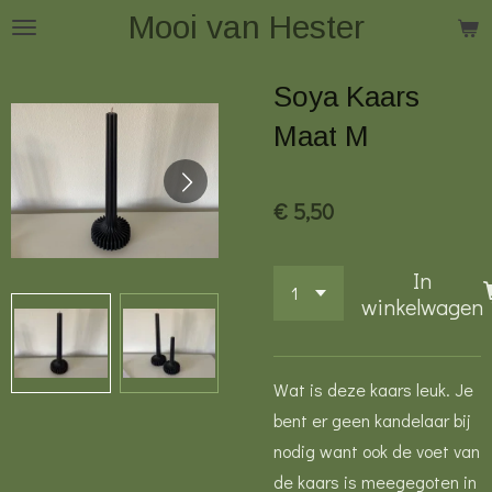
Mooi van Hester
Ga
direct
naar
Soya Kaars
de
Maat M
hoofdinhoud
€ 5,50
In
winkelwagen
Wat is deze kaars leuk. Je
bent er geen kandelaar bij
nodig want ook de voet van
de kaars is meegegoten in