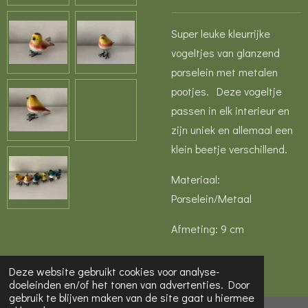
Super leuke kleurrijke
vogeltjes van glanzend
porselein met metalen
pootjes. Deze vogeltje
passen in elk interieur en
zijn uniek en allemaal een
klein beetje verschillend.
Materiaal:
Porselein/Metaal
Afmeting: 9 cm
Deze website gebruikt cookies voor analyse-
doeleinden en/of het tonen van advertenties. Door
gebruik te blijven maken van de site gaat u hiermee