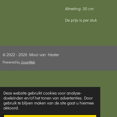
Afmeting: 30 cm
De prijs is per stuk
© 2022 - 2026 Mooi van Hester
Powered by
JouwWeb
Deze website gebruikt cookies voor analyse-
doeleinden en/of het tonen van advertenties. Door
gebruik te blijven maken van de site gaat u hiermee
akkoord.