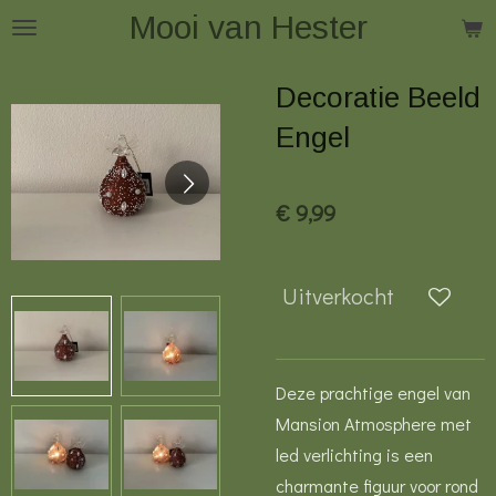
Mooi van Hester
Ga
direct
naar
Decoratie Beeld
de
Engel
hoofdinhoud
€ 9,99
Uitverkocht
Deze prachtige engel van
Mansion Atmosphere met
led verlichting is een
charmante figuur voor rond