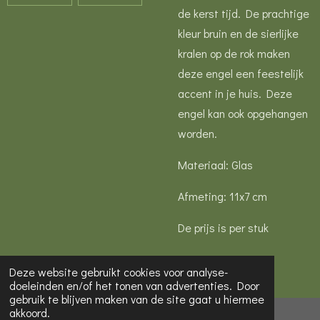
de kerst tijd. De prachtige
kleur bruin en de sierlijke
kralen op de rok maken
deze engel een feestelijk
accent in je huis. Deze
engel kan ook opgehangen
worden.
Materiaal: Glas
Afmeting: 11x7 cm
De prijs is per stuk
Deze website gebruikt cookies voor analyse-
doeleinden en/of het tonen van advertenties. Door
gebruik te blijven maken van de site gaat u hiermee
akkoord.