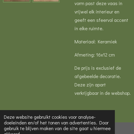
vorm past deze vaas in
vrijwel elk interieur en
geeft een sfeervol accent
in elke ruimte.
Materiaal: Keramiek
Afmeting: 16x12 cm
De prijs is exclusief de
afgebeelde decoratie.
Deze zijn apart
verkrijgbaar in de webshop.
Deze website gebruikt cookies voor analyse-
doeleinden en/of het tonen van advertenties. Door
gebruik te blijven maken van de site gaat u hiermee
© 2022 - 2026 Mooi van Hester
akkoord.