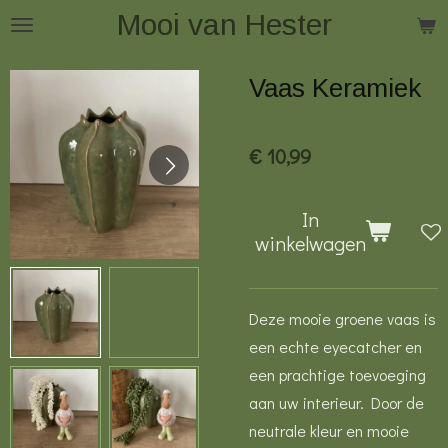
Mooi van Hester
Ga
direct
naar
Vaas Keramiek
de
hoofdinhoud
€ 10,99
In
winkelwagen
Deze mooie groene vaas is
een echte eyecatcher en
een prachtige toevoeging
aan uw interieur. Door de
neutrale kleur en mooie