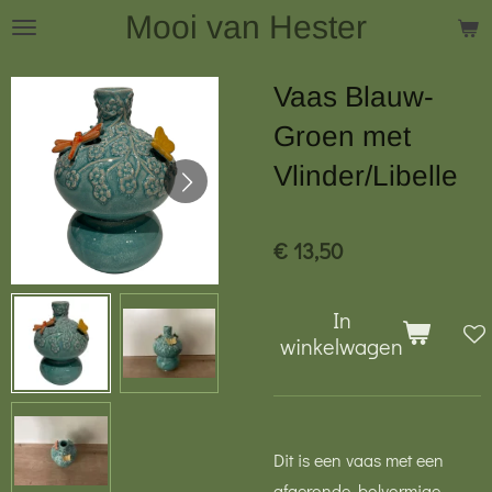
Mooi van Hester
Ga
direct
naar
Vaas Blauw-
de
Groen met
hoofdinhoud
Vlinder/Libelle
€ 13,50
In
winkelwagen
Dit is een vaas met een
afgeronde, bolvormige